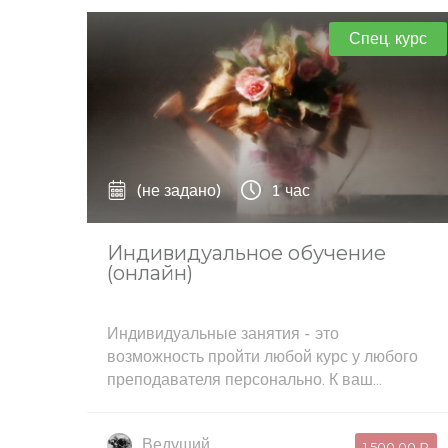
Спец. курс
(не задано)
1 час
Индивидуальное обучение
(онлайн)
Индивидуальные занятия - это
возможность пройти любой курс у любого
преподавателя персонально. К ваш...
Ведущий
1 500,00 ₽