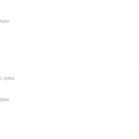
меры
о зума
афии