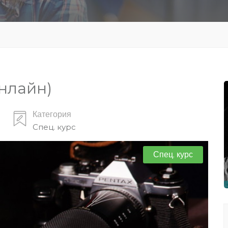
онлайн)
Категория
Спец. курс
Спец. курс