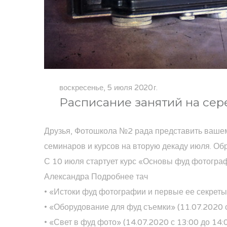
воскресенье, 5 июля 2020 г.
Расписание занятий на се
Друзья, Фотошкола №2 рада представить ваше
семинаров и курсов на вторую декаду июля. Обр
С 10 июля стартует курс «Основы фуд фотограф
Александра
Подробнее тач
• «Истоки фуд фотографии и первые ее секреты»
• «Оборудование для фуд съемки» (11.07.2020 с
• «Свет в фуд фото» (14.07.2020 с 13:00 до 14: